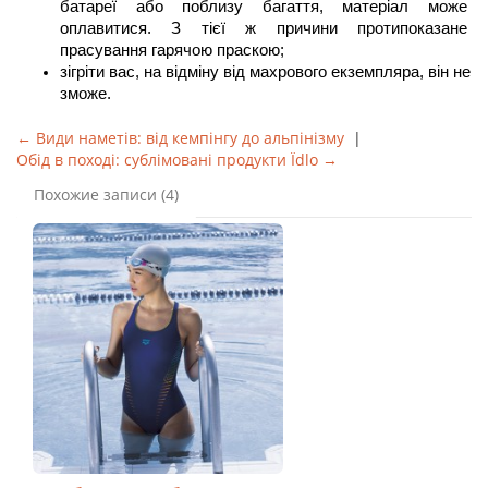
батареї або поблизу багаття, матеріал може 
оплавитися. З тієї ж причини протипоказане 
прасування гарячою праскою;
зігріти вас, на відміну від махрового екземпляра, він не 
зможе.
← Види наметів: від кемпінгу до альпінізму
|
Обід в поході: сублімовані продукти Їdlo →
Похожие записи (4)