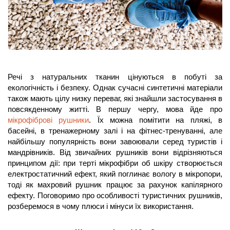
Речі з натуральних тканин цінуються в побуті за 
екологічність і безпеку. Однак сучасні синтетичні матеріали 
також мають цілу низку переваг, які знайшли застосування в 
повсякденному житті. В першу чергу, мова йде про 
мікрофіброві рушники
. Їх можна помітити на пляжі, в 
басейні, в тренажерному залі і на фітнес-тренуванні, але 
найбільшу популярність вони завоювали серед туристів і 
мандрівників. Від звичайних рушників вони відрізняються 
принципом дії: при терті мікрофібри об шкіру створюється 
електростатичний ефект, який поглинає вологу в мікропори, 
тоді як махровий рушник працює за рахунок капілярного 
ефекту. Поговоримо про особливості туристичних рушників, 
розберемося в чому плюси і мінуси їх використання.