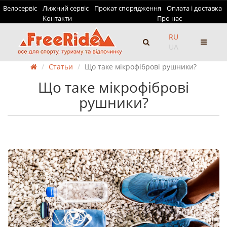
Велосервіс
Лижний сервіс
Прокат спорядження
Оплата і доставка
Контакти
Про нас
RU
UA
Статьи
Що таке мікрофіброві рушники?
Що таке мікрофіброві
рушники?