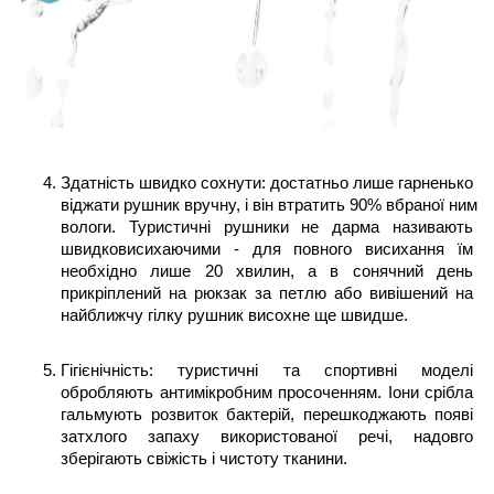
Здатність швидко сохнути: достатньо лише гарненько 
віджати рушник вручну, і він втратить 90% вбраної ним 
вологи. Туристичні рушники не дарма називають 
швидковисихаючими - для повного висихання їм 
необхідно лише 20 хвилин, а в сонячний день 
прикріплений на рюкзак за петлю або вивішений на 
найближчу гілку рушник висохне ще швидше.  
Гігієнічність: туристичні та спортивні моделі 
обробляють антимікробним просоченням. Іони срібла 
гальмують розвиток бактерій, перешкоджають появі 
затхлого запаху використованої речі, надовго 
зберігають свіжість і чистоту тканини. 