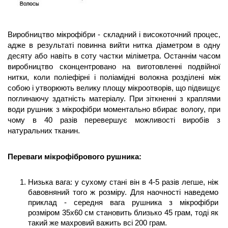
Виробництво мікрофібри - складний і високоточний процес, 
адже в результаті повинна вийти 
нитка діаметром в одну 
десяту або навіть в соту частки міліметра. Останнім часом 
виробництво сконцентровано на виготовленні подвійної 
нитки, коли поліефірні і поліамідні волокна розділені між 
собою і утворюють велику площу мікроотворів, що підвищує 
поглинаючу здатність матеріалу. 
При зіткненні з краплями 
води рушник з мікрофібри моментально вбирає вологу, при 
чому в 40 разів перевершує можливості виробів з 
натуральних тканин.  
Переваги мікрофібрового рушника:
Низька вага: у сухому стані він в 4-5 разів легше, ніж 
бавовняний того ж розміру. Для наочності наведемо 
приклад - середня вага рушника з мікрофібри 
розміром 35х60 см становить близько 45 грам, тоді як 
такий же махровий важить всі 200 грам. 