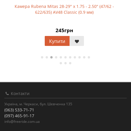
Камера Rubena Mitas 28-29" x 1.75 - 2.50" (47/62 -
622/635) AV48 Classic (0.9 мм)
245грн
Купити
Контакти
Україна, м. Черкаси, бул. Шевченка 135
(063) 533-71-71
(097) 465-91-17
info@freeride.com.ua