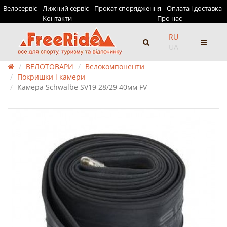
Велосервіс
Лижний сервіс
Прокат спорядження
Оплата і доставка
Контакти
Про нас
RU
UA
ВЕЛОТОВАРИ
Велокомпоненти
Покришки і камери
Камера Schwalbe SV19 28/29 40мм FV