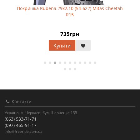
Покришка Rubena 29x2.10 (54-622) Mitas Cheetah
R15
735грн
Купити
Контакти
Україна, м. Черкаси, бул. Шевченка 135
(063) 533-71-71
(097) 465-91-17
info@freeride.com.ua