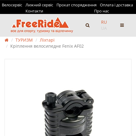
Велосервіс
Лижний сервіс
Прокат спорядження
Оплата і доставка
Контакти
Про нас
RU
UA
ТУРИЗМ
Ліхтарі
Кріплення велосипедне Fenix AF02