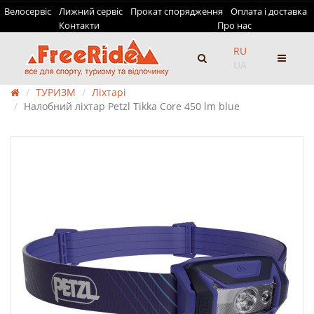
Велосервіс
Лижний сервіс
Прокат спорядження
Оплата і доставка
Контакти
Про нас
RU
UA
ТУРИЗМ
Ліхтарі
Налобний ліхтар Petzl Tikka Core 450 lm blue