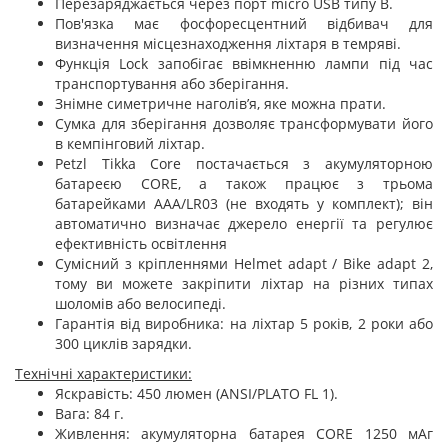
Перезаряджається через порт micro USB типу B.
Пов'язка має фосфоресцентний відбивач для
визначення місцезнаходження ліхтаря в темряві.
Функція Lock запобігає ввімкненню лампи під час
транспортування або зберігання.
Знімне симетричне наголів’я, яке можна прати.
Сумка для зберігання дозволяє трансформувати його
в кемпінговий ліхтар.
Petzl Tikka Core постачається з акумуляторною
батареєю CORE, а також працює з трьома
батарейками AAA/LR03 (не входять у комплект); він
автоматично визначає джерело енергії та регулює
ефективність освітлення
Сумісний з кріпленнями Helmet adapt / Bike adapt 2,
тому ви можете закріпити ліхтар на різних типах
шоломів або велосипеді.
Гарантія від виробника: на ліхтар 5 років, 2 роки або
300 циклів зарядки.
Технічні характеристики:
Яскравість: 450 люмен (ANSI/PLATO FL 1).
Вага: 84 г.
Живлення: акумуляторна батарея CORE 1250 мАг