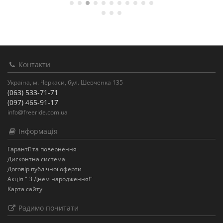
Контакти
Україна, м. Черкаси, бул. Шевченка 135
(063) 533-71-71
(097) 465-91-17
info@freeride.com.ua
Інформація
Гарантії та повернення
Дисконтна система
Договір публічної оферти
Акція " З Днем народження!"
Карта сайту
Радимо почитати