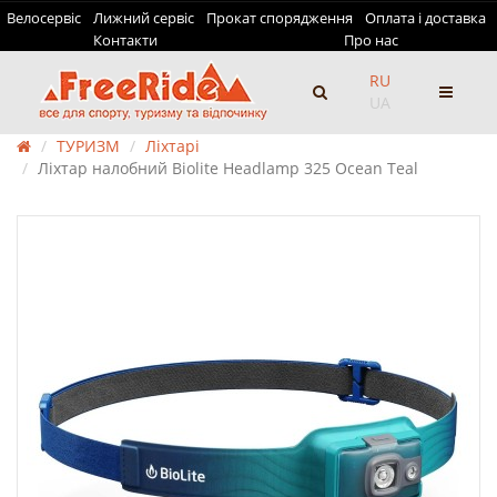
Велосервіс
Лижний сервіс
Прокат спорядження
Оплата і доставка
Контакти
Про нас
RU
UA
ТУРИЗМ
Ліхтарі
Ліхтар налобний Biolite Headlamp 325 Ocean Teal