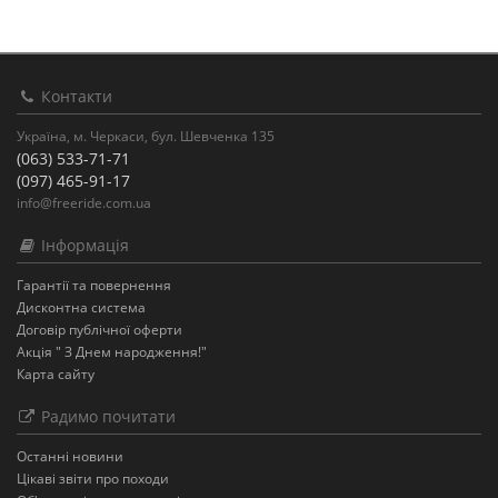
Контакти
Україна, м. Черкаси, бул. Шевченка 135
(063) 533-71-71
(097) 465-91-17
info@freeride.com.ua
Інформація
Гарантії та повернення
Дисконтна система
Договір публічної оферти
Акція " З Днем народження!"
Карта сайту
Радимо почитати
Останнi новини
Цікаві звіти про походи