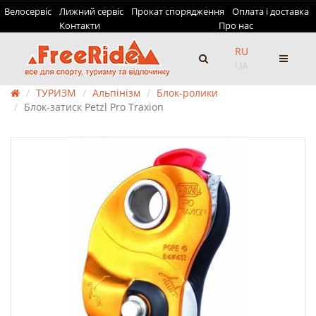
Велосервіс
Лижний сервіс
Прокат спорядження
Оплата і доставка
Контакти
Про нас
RU
UA
ТУРИЗМ
Альпінізм
Блок-ролики
Блок-затиск Petzl Pro Traxion