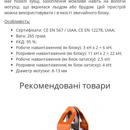
має похилі зубці, захоплення можливе навіть на вологій
мотузці, що вкрилася льодом або брудом. Цей пристрій
можна використовувати і в якості звичайного блоку.
Особливість:
Сертифікати: CE EN 567 / UIAA, CE EN 12278, UIAA;
Вага: 265 грам;
ККД: 95 %;
Робоче навантаження( як блоку): 3 кН x 2 = 6 кН;
Розривне навантаження (як блоку): 11 кН x 2 = 22 кН;
Робоче навантаження (як блок-затиску): 2.5 кН;
Розривне навантаження( як блок-затиску): 4 кН;
Діаметр мотузки: 8-13 мм
Рекомендовані товари