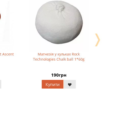
❭
cent
Магнезія у кульках Rock
Спускови
Technologies Chalk ball 1*60g
li
190грн
Купити