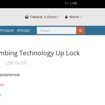
RU
UA
Товарів:
0
(0грн)
Меню
ЗПРОДАЖ
БРЕНДИ
mbing Technology Up Lock
(29116-27)
амовлення
ма
а