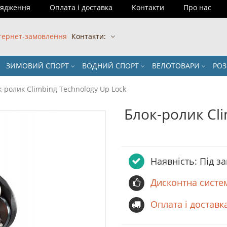
рядження
Оплата і доставка
Контакти
Про нас
тернет-замовлення
Контакти:
ЗИМОВИЙ СПОРТ
ВОДНИЙ СПОРТ
ВЕЛОТОВАРИ
РО
к-ролик Climbing Technology Up Lock
Блок-ролик Cli
Наявність: Пiд з
Дисконтна систе
Оплата і доставк