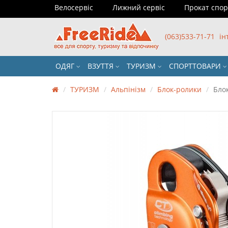
Велосервіс
Лижний сервіс
Прокат спо
(063)533-71-71
ін
ОДЯГ
ВЗУТТЯ
ТУРИЗМ
СПОРТТОВАРИ
ТУРИЗМ
Альпінізм
Блок-ролики
Бло