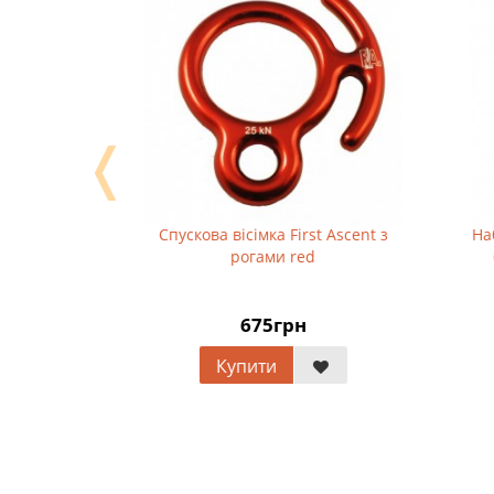
❬
A3004
Спускова вісімка First Ascent з
Набір 
рогами red
6 St
675грн
Купити