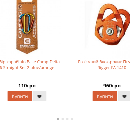
карабінів Base Camp Delta
Роз'ємний блок-ролик First As
raight Set 2 blue/orange
Rigger FA 1410
110грн
960грн
Купити
Купити