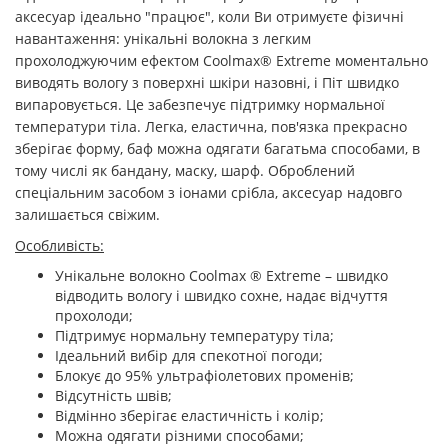
аксесуар ідеально "працює", коли Ви отримуєте фізичні
навантаження: унікальні волокна з легким
прохолоджуючим ефектом Coolmax® Extreme моментально
виводять вологу з поверхні шкіри назовні, і Піт швидко
випаровується. Це забезпечує підтримку нормальної
температури тіла. Легка, еластична, пов'язка прекрасно
зберігає форму, баф можна одягати багатьма способами, в
тому числі як бандану, маску, шарф. Оброблений
спеціальним засобом з іонами срібла, аксесуар надовго
залишається свіжим.
Особливість:
Унікальне волокно Coolmax ® Extreme –
швидко
відводить вологу і швидко сохне, надає відчуття
прохолоди
;
Підтримує нормальну температуру тіла;
Ідеальний вибір для спекотної погоди;
Блокує до 95% ультрафіолетових променів;
Відсутність швів;
Відмінно зберігає еластичність і колір;
Можна одягати різними способами;