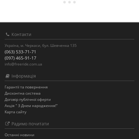
Контакти
Україна, м. Черкаси, бул. Шевченка 135
(063) 533-71-71
(097) 465-91-17
info@freeride.com.ua
Інформація
Гарантії та повернення
Дисконтна система
Договір публічної оферти
Акція " З Днем народження!"
Карта сайту
Радимо почитати
Останнi новини