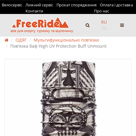
Велосервіс
Лижний сервіс
Прокат спорядження
Оплата і доставка
Контакти
Про нас
RU
UA
ОДЯГ
Мультифункціональні пов'язки
Пов'язка баф High UV Protection Buff Unmount