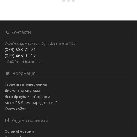
Контакти
Україна, м. Черкаси, бул. Шевченка 135
(063) 533-71-71
(097) 465-91-17
info@freeride.com.ua
Інформація
Гарантії та повернення
Дисконтна система
Договір публічної оферти
Акція " З Днем народження!"
Карта сайту
Радимо почитати
Останнi новини