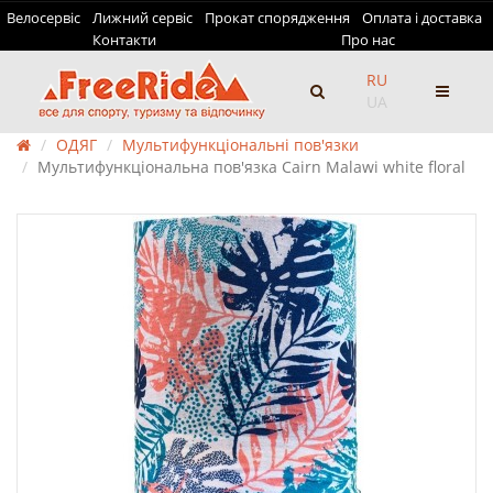
Велосервіс
Лижний сервіс
Прокат спорядження
Оплата і доставка
Контакти
Про нас
RU
UA
ОДЯГ
Мультифункціональні пов'язки
Мультифункціональна пов'язка Cairn Malawi white floral