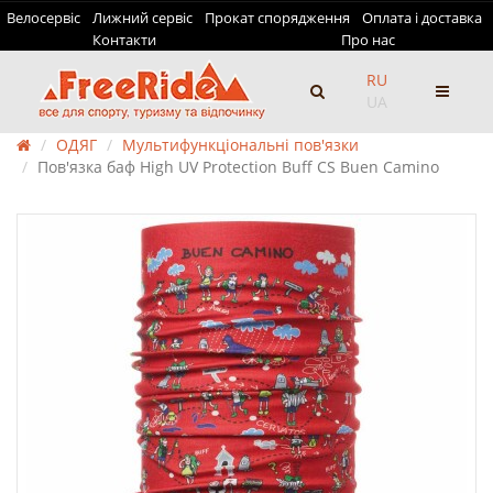
Велосервіс
Лижний сервіс
Прокат спорядження
Оплата і доставка
Контакти
Про нас
RU
UA
ОДЯГ
Мультифункціональні пов'язки
Пов'язка баф High UV Protection Buff CS Buen Camino