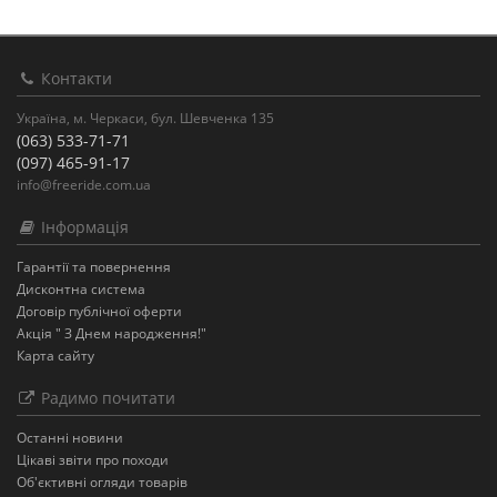
Контакти
Україна, м. Черкаси, бул. Шевченка 135
(063) 533-71-71
(097) 465-91-17
info@freeride.com.ua
Інформація
Гарантії та повернення
Дисконтна система
Договір публічної оферти
Акція " З Днем народження!"
Карта сайту
Радимо почитати
Останнi новини
Цікаві звіти про походи
Об'єктивні огляди товарів