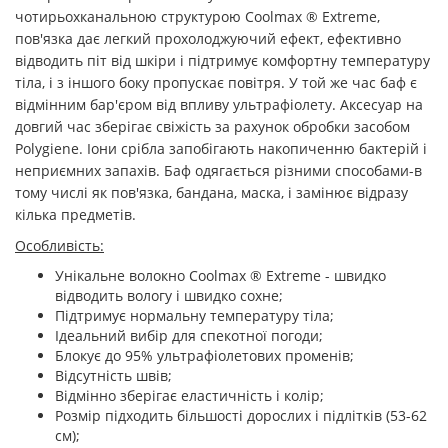
чотирьохканальною структурою Coolmax ® Extreme,
пов'язка дає легкий прохолоджуючий ефект, ефективно
відводить піт від шкіри і підтримує комфортну температуру
тіла, і з іншого боку пропускає повітря. У той же час баф є
відмінним бар'єром від впливу ультрафіолету. Аксесуар на
довгий час зберігає свіжість за рахунок обробки засобом
Polygiene. Іони срібла запобігають накопиченню бактерій і
неприємних запахів. Баф одягається різними способами-в
тому числі як пов'язка, бандана, маска, і замінює відразу
кілька предметів.
Особливість:
Унікальне волокно Coolmax ® Extreme - швидко
відводить вологу і швидко сохне;
Підтримує нормальну температуру тіла;
Ідеальний вибір для спекотної погоди;
Блокує до 95% ультрафіолетових променів;
Відсутність швів;
Відмінно зберігає еластичність і колір;
Розмір підходить більшості дорослих і підлітків (53-62
см);