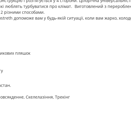
нструкцію і розтягується у 4 сторони. Цілорічна універсальність
кі люблять турбуватися про клімат. Виготовлений з перероблен
12 різними способами.
streth допоможе вам у будь-якій ситуації, коли вам жарко, холод
тикових пляшок
ту
астан.
овсякденне, Скелелазіння, Трекінг