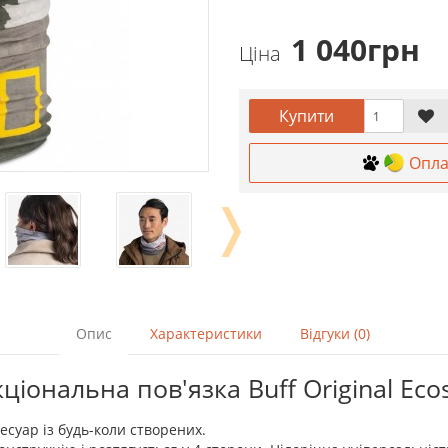
1 040грн
Ціна
Купити
Опла
❭
Опис
Характеристики
Відгуки (0)
ональна пов'язка Buff Original Ecos
сесуар із будь-коли створених.