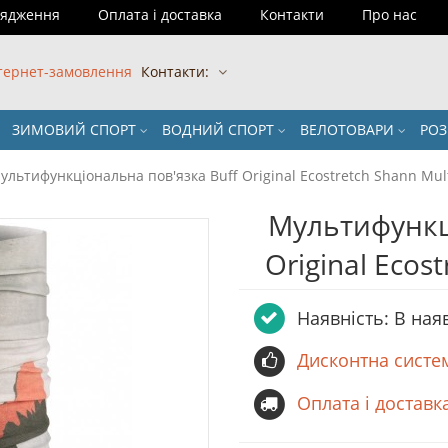
рядження
Оплата і доставка
Контакти
Про нас
тернет-замовлення
Контакти:
ЗИМОВИЙ СПОРТ
ВОДНИЙ СПОРТ
ВЕЛОТОВАРИ
РО
ультифункціональна пов'язка Buff Original Ecostretch Shann Mul
Мультифункц
Original Ecos
Наявність: В ная
Дисконтна систе
Оплата і доставк