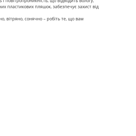
 і повітропроникність, що відводить вологу,
их пластикових пляшок, забезпечує захист від
но, вітряно, сонячно – робіть те, що вам