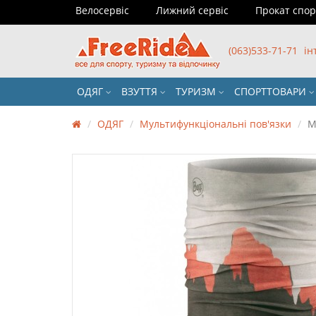
Велосервіс
Лижний сервіс
Прокат спо
(063)533-71-71
ін
ОДЯГ
ВЗУТТЯ
ТУРИЗМ
СПОРТТОВАРИ
ОДЯГ
Мультифункціональні пов'язки
М