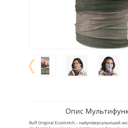
❬
Опис Мультифункці
Buff Original Ecostretch – найуніверсальніший ак