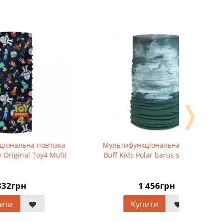
❭
зка
Мультифункціональна пов'язка
Мультиф
ulti
Buff Kids Polar barus silversage
Cairn Mal
1 456грн
Купити