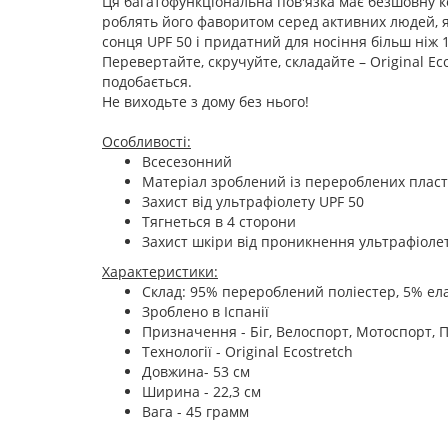
Ця багатофункціональна пов'язка має безшовну ко
роблять його фаворитом серед активних людей, я
сонця UPF 50 і придатний для носіння більш ніж 
Перевертайте, скручуйте, складайте – Original Eco
подобається.
Не виходьте з дому без нього!
Особливості:
Всесезонний
Матеріал зроблений із перероблених плас
Захист від ультрафіолету UPF 50
Тягнеться в 4 сторони
Захист шкіри від проникнення ультрафіоле
Характеристики:
Склад: 95% перероблений поліестер, 5% ел
Зроблено в Іспанії
Призначення - Біг, Велоспорт, Мотоспорт, П
Технології - Original Ecostretch
Довжина- 53 см
Ширина - 22,3 см
Вага - 45 грамм