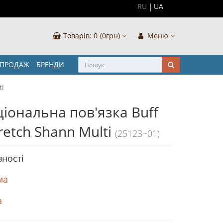
RU
UA
Товарів:
0
(0грн)
Меню
ЗПРОДАЖ
БРЕНДИ
ti
іональна пов'язка Buff
tretch Shann Multi
(25123~01)
вності
ма
а