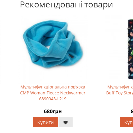
Рекомендовані товари
ифункціональна пов'язка
Мультифункціональна пов'я
oman Fleece Neckwarmer
Buff Toy Story Original Toy4 M
6890043-L219
680грн
832грн
Купити
Купити