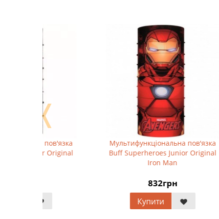
❬
'язка
Мультифункціональна пов'язка
Мульт
iginal
Buff Superheroes Junior Original
CMP W
Iron Man
832грн
Купити