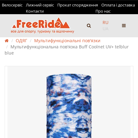
Велосервіс
Лижний сервіс
Прокат спорядження
Оплата і доставка
Контакти
Про нас
RU
UA
ОДЯГ
Мультифункціональні пов'язки
Мультифункціональна пов'язка Buff Coolnet UV+ telblur
blue