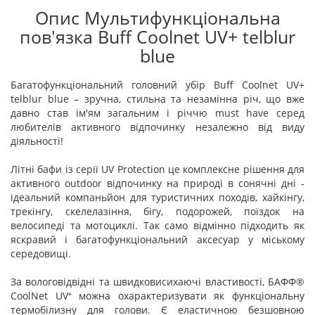
Опис Мультифункціональна
пов'язка Buff Coolnet UV+ telblur
blue
Багатофункціональний головний убір Buff Coolnet UV+
telblur blue – зручна, стильна та незамінна річ, що вже
давно став ім'ям загальним і річчю must have серед
любителів активного відпочинку незалежно від виду
діяльності!
Літні бафи із серії UV Protection це комплексне рішення для
активного outdoor відпочинку на природі в сонячні дні -
ідеальний компаньйон для туристичних походів, хайкінгу,
трекінгу, скелелазіння, бігу, подорожей, поїздок на
велосипеді та мотоциклі. Так само відмінно підходить як
яскравий і багатофункціональний аксесуар у міському
середовищі.
За вологовідвідні та швидковисихаючі властивості, БАФФ®
CoolNet UV⁺ можна охарактеризувати як функціональну
термобілизну для голови. Є еластичною безшовною