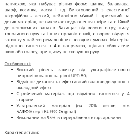
панчохою, яка набуває різних форм: шапка, балаклава,
шарф, косинка, маска і т.д. Виготовлений з еластичної
мікрофібри - легкий, неймовірно м'який і приємний на
дотик матеріал, не викликає подразнення шкіри та стійкий
до неприємних запахів. Захищає від вологи, вітру, пилу,
тополиного пуху та інших проявів стихії, створює відчуття
затишку у найекстремальніших погодних умовах. Матеріал
відмінно тягнеться в 4-х напрямках, щільно облягаючи
шию або голову, при цьому не сковуючи руху.
Особливості:
Високий рівень захисту від ультрафіолетового
випромінювання на рівні UPF+50;
Відмінне дихання та ефективний вологовідведення +
охолодний ефект
Стрейчевий матеріал, що відмінно тягнеться у 4
сторони
Ультралегкий матеріал (на 20% легше, ніж
БАФФ® серії BUFF® Original)
Виконаний на 95% із переробленої вторсировини
Характеристики: