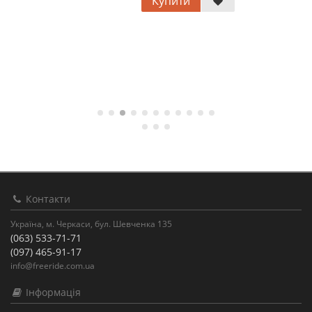
Купити
Контакти
Україна, м. Черкаси, бул. Шевченка 135
(063) 533-71-71
(097) 465-91-17
info@freeride.com.ua
Інформація