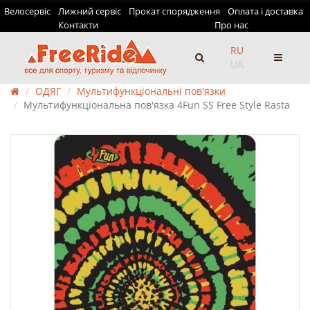
Велосервіс
Лижний сервіс
Прокат спорядження
Оплата і доставка
Контакти
Про нас
RU
UA
ОДЯГ
Мультифункціональні пов'язки
Мультифункціональна пов'язка 4Fun SS Free Style Rasta