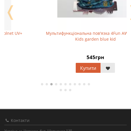
❬
Мультифункціональна пов'язка 4Fun AW Polartec
Kids garden blue kid
545грн
Купити
Контакти
Україна, м. Черкаси, бул. Шевченка 135