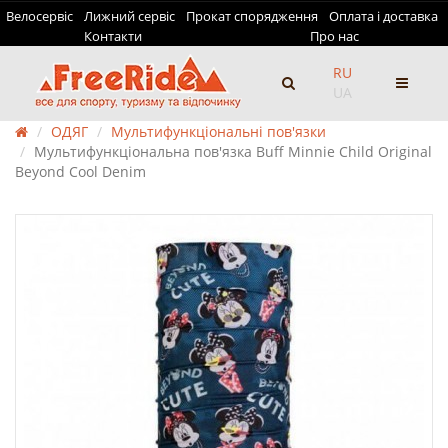
Велосервіс
Лижний сервіс
Прокат спорядження
Оплата і доставка
Контакти
Про нас
RU
UA
ОДЯГ
Мультифункціональні пов'язки
Мультифункціональна пов'язка Buff Minnie Child Original
Beyond Cool Denim