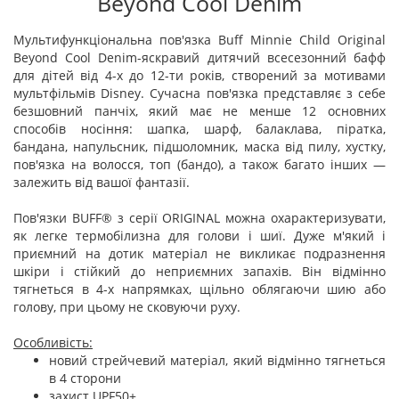
Beyond Cool Denim
Мультифункціональна пов'язка Buff Minnie Child Original
Beyond Cool Denim-яскравий дитячий всесезонний бафф
для дітей від 4-х до 12-ти років, створений за мотивами
мультфільмів Disney. Сучасна пов'язка представляє з себе
безшовний панчіх, який має не менше 12 основних
способів носіння: шапка, шарф, балаклава, піратка,
бандана, напульсник, підшоломник, маска від пилу, хустку,
пов'язка на волосся, топ (бандо), а також багато інших —
залежить від вашої фантазії.
Пов'язки BUFF® з серії ORIGINAL можна охарактеризувати,
як легке термобілизна для голови і шиї. Дуже м'який і
приємний на дотик матеріал не викликає подразнення
шкіри і стійкий до неприємних запахів. Він відмінно
тягнеться в 4-х напрямках, щільно облягаючи шию або
голову, при цьому не сковуючи руху.
Особливість:
новий стрейчевий матеріал, який відмінно тягнеться
в 4 сторони
захист UPF50+