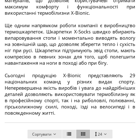
матеріалів, що дозволяє користувачеві отримати
максимум комфорту і функціональності при
використанні термобілизни X-Bionic.
Ще одним напрямком роботи компанії є виробництво
термошкарпеток. Шкарпетки X-Socks швидко вбирають
випаровування стопи і моментально виводять вологу
на зовнішній шар, що дозволяє зберегти тепло і сухість
ніг при русі. Шкарпетки підтримують звід стопи, мають
компресією в певних зонах для того, щоб полегшити
навантаження на ноги в поході або при бігу.
Сьогодні продукцію X-Bionic представляють 29
національних команд у різних видах спорту.
Неперевершена якість виробів і увага до найдрібніших
деталей дозволяють використовувати термобілизну як
в професійному спорті, так і на риболовлі, полюванні,
гірськолижному схилі, поході, їзді на велосипеді і в
повсякденному житті.
Сортувати
24