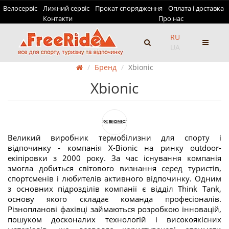
Велосервіс
Лижний сервіс
Прокат спорядження
Оплата і доставка
Контакти
Про нас
RU
UA
Бренд
Xbionic
Xbionic
Великий виробник термобілизни для спорту і
відпочинку - компанія X-Bionic на ринку outdoor-
екіпіровки з 2000 року. За час існування компанія
змогла добиться світового визнання серед туристів,
спортсменів і любителів активного відпочинку. Одним
з основних підрозділів компанії є відділ Think Tank,
основу якого складає команда професіоналів.
Різнопланові фахівці займаються розробкою інновацій,
пошуком досконалих технологій і високоякісних