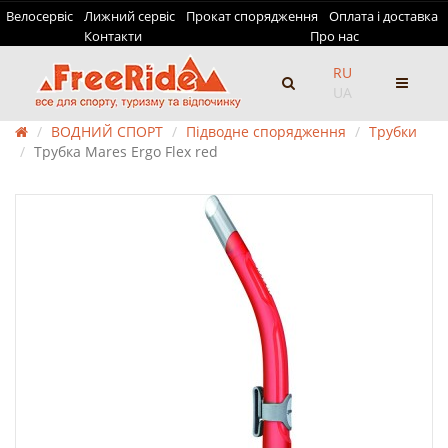
Велосервіс
Лижний сервіс
Прокат спорядження
Оплата і доставка
Контакти
Про нас
RU
UA
ВОДНИЙ СПОРТ
Підводне спорядження
Трубки
Трубка Mares Ergo Flex red