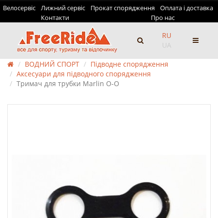
Велосервіс
Лижний сервіс
Прокат спорядження
Оплата і доставка
Контакти
Про нас
RU
UA
ВОДНИЙ СПОРТ
Підводне спорядження
Аксесуари для підводного спорядження
Тримач для трубки Marlin О-О