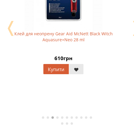
❬
Клей для неопрену Gear Aid McNett Black Witch
Aquasure+Neo 28 ml
610грн
Купити