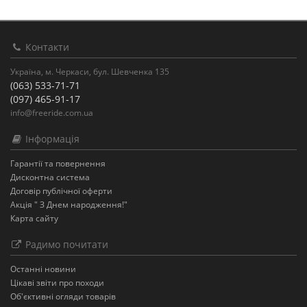
Контакти
Україна, м. Черкаси, бул. Шевченка 135
(063) 533-71-71
(097) 465-91-17
info@freeride.com.ua
Інформація
Гарантії та повернення
Дисконтна система
Договір публічної оферти
Акція " З Днем народження!"
Карта сайту
Радимо почитати
Останнi новини
Цікаві звіти про походи
Об'єктивні огляди товарів