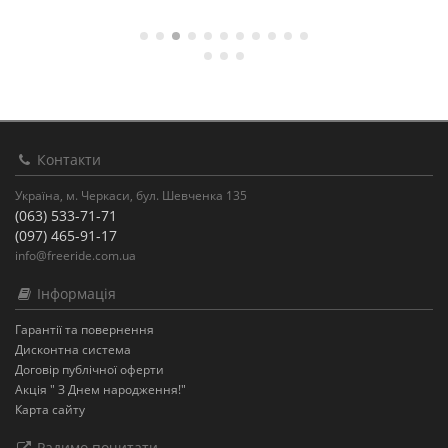
Контакти
Україна, м. Черкаси, бул. Шевченка 135
(063) 533-71-71
(097) 465-91-17
info@freeride.com.ua
Інформація
Гарантії та повернення
Дисконтна система
Договір публічної оферти
Акція " З Днем народження!"
Карта сайту
Радимо почитати