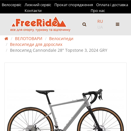
Велосервіс
Лижний сервіс
Прокат спорядження
Оплата і доставка
Контакти
Про нас
RU
UA
ВЕЛОТОВАРИ
Велосипеди
Велосипеди для дорослих
Велосипед Cannondale 28" Topstone 3, 2024 GRY