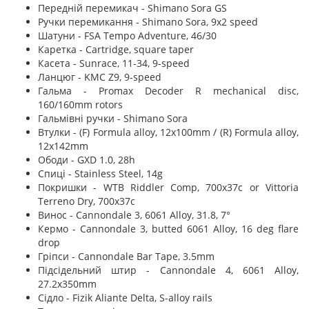
Передній перемикач - Shimano Sora GS
Ручки перемикання - Shimano Sora, 9x2 speed
Шатуни - FSA Tempo Adventure, 46/30
Каретка - Cartridge, square taper
Касета - Sunrace, 11-34, 9-speed
Ланцюг - KMC Z9, 9-speed
Гальма - Promax Decoder R mechanical disc,
160/160mm rotors
Гальмівні ручки - Shimano Sora
Втулки - (F) Formula alloy, 12x100mm / (R) Formula alloy,
12x142mm
Ободи - GXD 1.0, 28h
Спиці - Stainless Steel, 14g
Покришки - WTB Riddler Comp, 700x37c or Vittoria
Terreno Dry, 700x37c
Винос - Cannondale 3, 6061 Alloy, 31.8, 7°
Кермо - Cannondale 3, butted 6061 Alloy, 16 deg flare
drop
Гріпси - Cannondale Bar Tape, 3.5mm
Підсідельний штир - Cannondale 4, 6061 Alloy,
27.2x350mm
Сідло - Fizik Aliante Delta, S-alloy rails