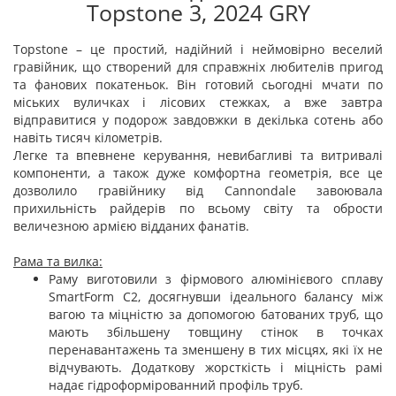
Topstone 3, 2024 GRY
Topstone – це простий, надійний і неймовірно веселий
гравійник, що створений для справжніх любителів пригод
та фанових покатеньок. Він готовий сьогодні мчати по
міських вуличках і лісових стежках, а вже завтра
відправитися у подорож завдовжки в декілька сотень або
навіть тисяч кілометрів.
Легке та впевнене керування, невибагливі та витривалі
компоненти, а також дуже комфортна геометрія, все це
дозволило гравійнику від Cannondale завоювала
прихильність райдерів по всьому світу та обрости
величезною армією відданих фанатів.
Рама та вилка:
Раму виготовили з фірмового алюмінієвого сплаву
SmartForm C2, досягнувши ідеального балансу між
вагою та міцністю за допомогою батованих труб, що
мають збільшену товщину стінок в точках
перенавантажень та зменшену в тих місцях, які їх не
відчувають. Додаткову жорсткість і міцність рамі
надає гідроформірованний профіль труб.