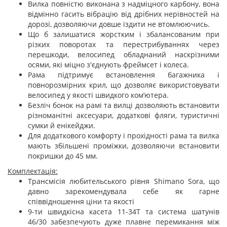
Вилка повністю виконана з надміцного карбону, вона
відмінно гасить вібрацію від дрібних нерівностей на
дорозі, дозволяючи довше їздити не втомлюючись.
Що б залишатися жорстким і збалансованим при
різких поворотах та перестрибуваннях через
перешкоди, велосипед обладнаний наскрізними
осями, які міцно з'єднують фреймсет і колеса.
Рама підтримує встановлення багажника і
повнорозмірних крил, що дозволяє використовувати
велосипед у якості швидкого ком’ютера.
Безліч бонок на рамі та вилці дозволяють встановити
різноманітні аксесуари, додаткові фляги, туристичні
сумки й енікейджи.
Для додаткового комфорту і прохідності рама та вилка
мають збільшені проміжки, дозволяючи встановити
покришки до 45 мм.
Комплектація:
Трансмісія любительського рівня Shimano Sora, що
давно зарекомендувала себе як гарне
співвідношення ціни та якості
9-ти швидкісна касета 11-34Т та система шатунів
46/30 забезпечують дуже плавне перемикання між