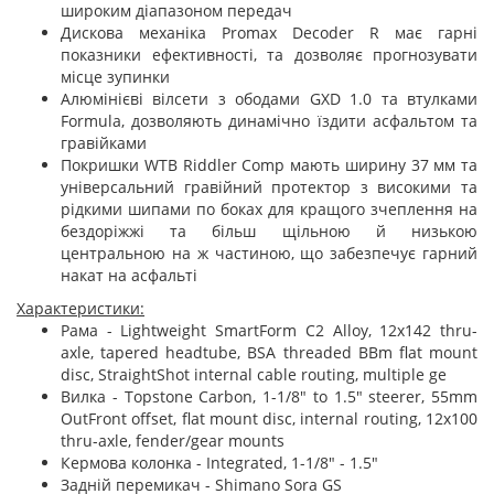
широким діапазоном передач
Дискова механіка Promax Decoder R має гарні
показники ефективності, та дозволяє прогнозувати
місце зупинки
Алюмінієві вілсети з ободами GXD 1.0 та втулками
Formula, дозволяють динамічно їздити асфальтом та
гравійками
Покришки WTB Riddler Comp мають ширину 37 мм та
універсальний гравійний протектор з високими та
рідкими шипами по боках для кращого зчеплення на
бездоріжжі та більш щільною й низькою
центральною на ж частиною, що забезпечує гарний
накат на асфальті
Характеристики:
Рама - Lightweight SmartForm C2 Alloy, 12x142 thru-
axle, tapered headtube, BSA threaded BBm flat mount
disc, StraightShot internal cable routing, multiple ge
Вилка - Topstone Carbon, 1-1/8" to 1.5" steerer, 55mm
OutFront offset, flat mount disc, internal routing, 12x100
thru-axle, fender/gear mounts
Кермова колонка - Integrated, 1-1/8" - 1.5"
Задній перемикач - Shimano Sora GS