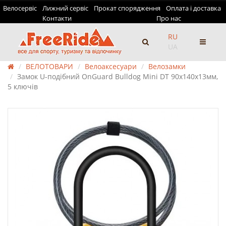
Велосервіс
Лижний сервіс
Прокат спорядження
Оплата і доставка
Контакти
Про нас
RU
UA
ВЕЛОТОВАРИ
Велоаксесуари
Велозамки
Замок U-подібний OnGuard Bulldog Mini DT 90х140х13мм,
5 ключів