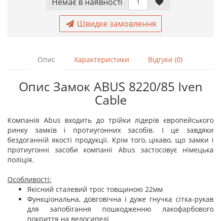
Немає в наявностi
Швидке замовлення
Опис
Характеристики
Відгуки (0)
Опис Замок ABUS 8220/85 Iven
Cable
Компанія Abus входить до трійки лідерів європейського
ринку замків і протиугонних засобів. І це завдяки
бездоганній якості продукції. Крім того, цікаво, що замки і
протиугонні засоби компанії Abus застосовує німецька
поліція.
Особливості:
Якісний сталевий трос товщиною 22мм
Функціональна, довговічна і дуже гнучка сітка-рукав
для запобігання пошкодженню лакофарбового
покриття на велосипеді