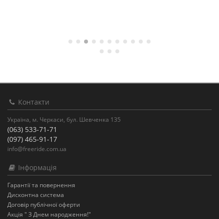
Контакти
Україна, м. Черкаси, бул. Шевченка 135
(063) 533-71-71
(097) 465-91-17
info@freeride.com.ua
Інформація
Гарантії та повернення
Дисконтна система
Договір публічної оферти
Акція " З Днем народження!"