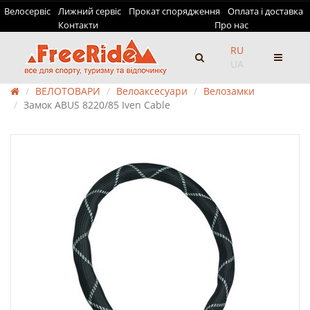
Велосервіс
Лижний сервіс
Прокат спорядження
Оплата і доставка
Контакти
Про нас
RU
UA
ВЕЛОТОВАРИ
Велоаксесуари
Велозамки
Замок ABUS 8220/85 Iven Cable