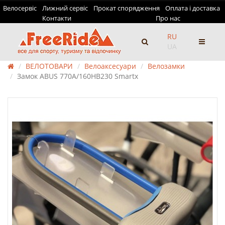
Велосервіс
Лижний сервіс
Прокат спорядження
Оплата і доставка
Контакти
Про нас
RU
UA
ВЕЛОТОВАРИ
Велоаксесуари
Велозамки
Замок ABUS 770A/160HB230 Smartx