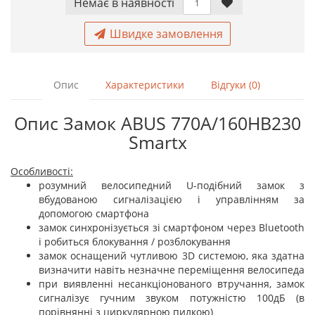
Немає в наявностi
Швидке замовлення
Опис
Характеристики
Відгуки (0)
Опис Замок ABUS 770A/160HB230
Smartx
Особливості:
розумний велосипедний U-подібний замок з
вбудованою сигналізацією і управлінням за
допомогою смартфона
замок синхронізується зі смартфоном через Bluetooth
і робиться блокування / розблокування
замок оснащений чутливою 3D системою, яка здатна
визначити навіть незначне переміщення велосипеда
при виявленні несанкціонованого втручання, замок
сигналізує гучним звуком потужністю 100дБ (в
порівнянні з циркулярною пилкою)