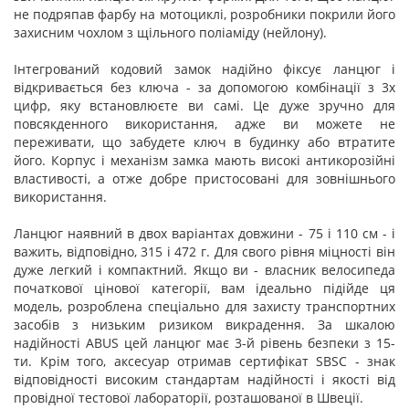
не подряпав фарбу на мотоциклі, розробники покрили його
захисним чохлом з щільного поліаміду (нейлону).
Інтегрований кодовий замок надійно фіксує ланцюг і
відкривається без ключа - за допомогою комбінації з 3х
цифр, яку встановлюєте ви самі. Це дуже зручно для
повсякденного використання, адже ви можете не
переживати, що забудете ключ в будинку або втратите
його. Корпус і механізм замка мають високі антикорозійні
властивості, а отже добре пристосовані для зовнішнього
використання.
Ланцюг наявний в двох варіантах довжини - 75 і 110 см - і
важить, відповідно, 315 і 472 г. Для свого рівня міцності він
дуже легкий і компактний. Якщо ви - власник велосипеда
початкової цінової категорії, вам ідеально підійде ця
модель, розроблена спеціально для захисту транспортних
засобів з низьким ризиком викрадення. За шкалою
надійності ABUS цей ланцюг має 3-й рівень безпеки з 15-
ти. Крім того, аксесуар отримав сертифікат SBSC - знак
відповідності високим стандартам надійності і якості від
провідної тестової лабораторії, розташованої в Швеції.