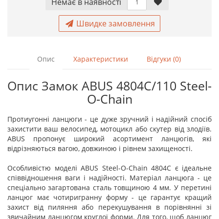
Немає в наявностi
Швидке замовлення
Опис
Характеристики
Відгуки (0)
Опис Замок ABUS 4804C/110 Steel-
O-Chain
Протиугонні ланцюги - це дуже зручний і надійний спосіб
захистити ваш велосипед, мотоцикл або скутер від злодіїв.
ABUS пропонує широкий асортимент ланцюгів, які
відрізняються вагою, довжиною і рівнем захищеності.
Особливістю моделі ABUS Steel-O-Chain 4804С є ідеальне
співвідношення ваги і надійності. Матеріал ланцюга - це
спеціально загартована сталь товщиною 4 мм. У перетині
ланцюг має чотиригранну форму - це гарантує кращий
захист від пиляння або перекушування в порівнянні зі
звичайним ланцюгом круглої форми. Для того, щоб ланцюг