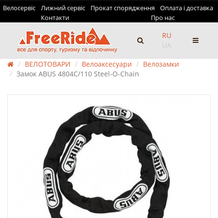
Велосервіс
Лижний сервіс
Прокат спорядження
Оплата і доставка
Контакти
Про нас
RU
UA
ВЕЛОТОВАРИ
Велоаксесуари
Велозамки
Замок ABUS 4804C/110 Steel-O-Chain