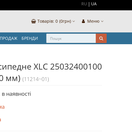
RU
UA
Товарів:
0
(0грн)
Меню
ЗПРОДАЖ
БРЕНДИ
сипедне XLC 25032400100
80 мм)
(11214~01)
 в наявностi
ма
а