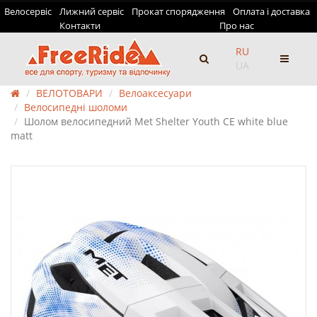
Велосервіс
Лижний сервіс
Прокат спорядження
Оплата і доставка
Контакти
Про нас
RU
UA
ВЕЛОТОВАРИ
Велоаксесуари
Велосипедні шоломи
Шолом велосипедний Met Shelter Youth CE white blue
matt