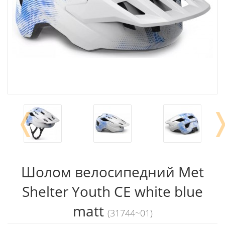
❬
Шолом велосипедний Met
Shelter Youth CE white blue
matt
(31744~01)