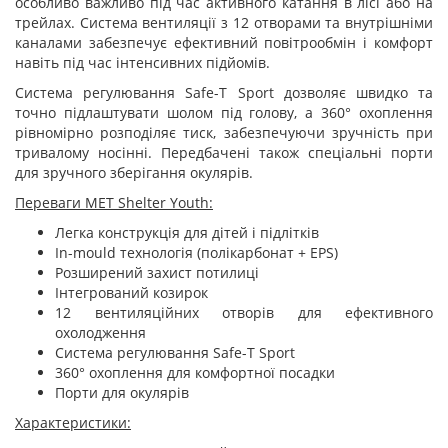
особливо важливо під час активного катання в лісі або на
трейлах. Система вентиляції з 12 отворами та внутрішніми
каналами забезпечує ефективний повітрообмін і комфорт
навіть під час інтенсивних підйомів.
Система регулювання Safe-T Sport дозволяє швидко та
точно підлаштувати шолом під голову, а 360° охоплення
рівномірно розподіляє тиск, забезпечуючи зручність при
тривалому носінні. Передбачені також спеціальні порти
для зручного зберігання окулярів.
Переваги MET Shelter Youth:
Легка конструкція для дітей і підлітків
In-mould технологія (полікарбонат + EPS)
Розширений захист потилиці
Інтегрований козирок
12 вентиляційних отворів для ефективного
охолодження
Система регулювання Safe-T Sport
360° охоплення для комфортної посадки
Порти для окулярів
Характеристики: