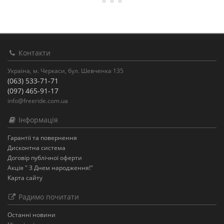
Контакти
Україна, м. Черкаси, бул. Шевченка 135
(063) 533-71-71
(097) 465-91-17
info@freeride.com.ua
Інформація
Гарантії та повернення
Дисконтна система
Договір публічної оферти
Акція " З Днем народження!"
Карта сайту
Радимо почитати
Останнi новини