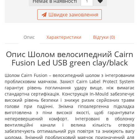
Немає в наявностi
Швидке замовлення
Опис
Характеристики
Відгуки (0)
Опис Шолом велосипедний Cairn
Fusion Led USB green clay/black
Шолом Cairn Fusion – велосипедний шолом з інтегрованим
проблисковим маячком. Захист Cairn Label Protect System
гарантує рівень поглинання удару вище, ніж вимагає
стандартна сертифікація. Конструкція In-Mould забезпечує
високий рівень безпеки і знижує ризик серйозних травм
голови при падінні. Знімна гіпоалергенна підкладка
виготовлена ​​з піни високої якості, щоб гарантувати
неперевершений комфорт. Інтегровані в оболонку
вентиляційні канали і велика кількість отворів
забезпечують оптимальний рух повітря та знижують вагу
шолома. Знімний проблисковий маячок призначений для