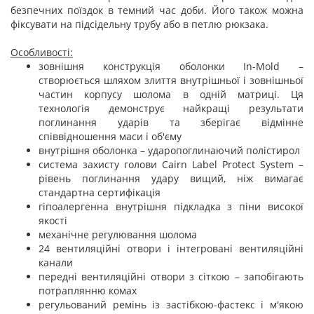
безпечних поїздок в темний час доби. Його також можна
фіксувати на підсідельну трубу або в петлю рюкзака.
Особливості:
зовнішня конструкція оболонки In-Mold –
створюється шляхом злиття внутрішньої і зовнішньої
частин корпусу шолома в одній матриці. Ця
технологія демонструє найкращі результати
поглинання ударів та зберігає відмінне
співвідношення маси і об'єму
внутрішня оболонка – ударопоглинаючий полістирол
система захисту голови Cairn Label Protect System –
рівень поглинання удару вищий, ніж вимагає
стандартна сертифікація
гіпоалергенна внутрішня підкладка з піни високої
якості
механічне регулювання шолома
24 вентиляційні отвори і інтегровані вентиляційні
канали
передні вентиляційні отвори з сіткою – запобігають
потраплянню комах
регульований ремінь із застібкою-фастекс і м'якою