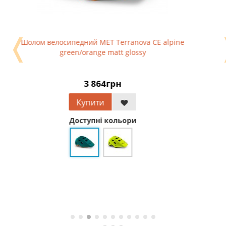
❬
Шолом велосипедний MET Terranova CE alpine
green/orange matt glossy
3 864грн
Купити
Доступні кольори