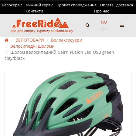
Велосервіс
Лижний сервіс
Прокат спорядження
Оплата і доставка
Контакти
Про нас
RU
UA
ВЕЛОТОВАРИ
Велоаксесуари
Велосипедні шоломи
Шолом велосипедний Cairn Fusion Led USB green
clay/black