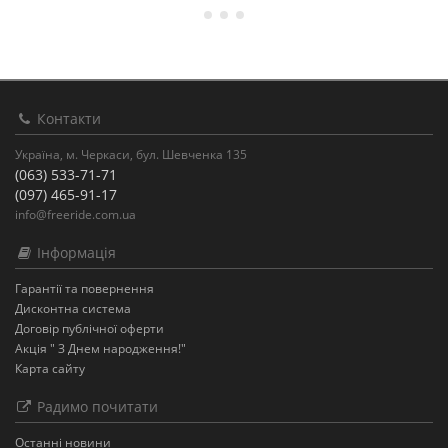
Контакти
Україна, м. Черкаси, бул. Шевченка 135
(063) 533-71-71
(097) 465-91-17
info@freeride.com.ua
Інформація
Гарантії та повернення
Дисконтна система
Договір публічної оферти
Акція " З Днем народження!"
Карта сайту
Радимо почитати
Останнi новини