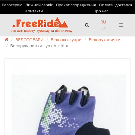
Велосервіс
Лижний сервіс
Прокат спорядження
Оплата і доставка
Контакти
Про нас
RU
UA
ВЕЛОТОВАРИ
Велоаксесуари
Велорукавички
Велорукавички Lynx Air blue