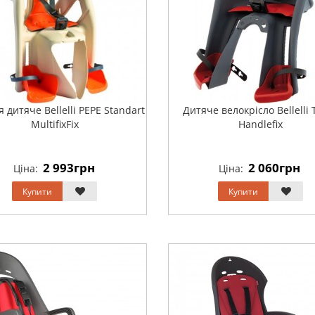
 дитяче Bellelli PEPE Standart
Дитяче велокрісло Bellelli 
MultifixFix
Handlefix
2 993грн
2 060грн
Ціна:
Ціна:
Купити
Купити