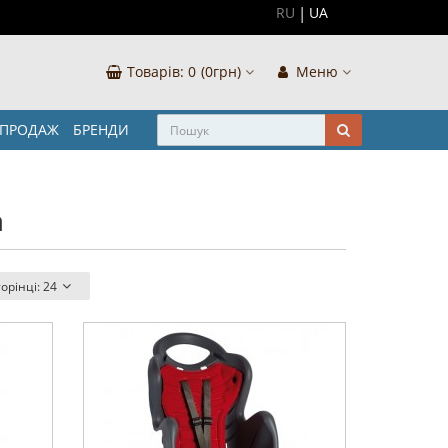
RU
UA
Товарів:
0
(0грн)
Меню
ЗПРОДАЖ
БРЕНДИ
а
торінці:
24