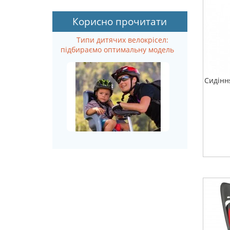
Суми
Корисно прочитати
Тернопiль
Ужгород
Типи дитячих велокрісел:
Харкiв
підбираємо оптимальну модель
Херсон
Хмельницький
Сидіння
Черкаси
Чернiвцi
Чернігiв