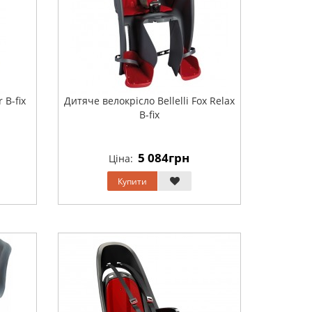
 B-fix
Дитяче велокрісло Bellelli Fox Relax
B-fix
5 084грн
Ціна:
Купити