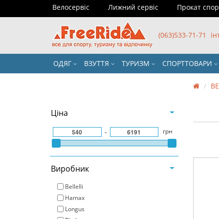
Велосервіс
Лижний сервіс
Прокат спо
(063)533-71-71
ін
ОДЯГ
ВЗУТТЯ
ТУРИЗМ
СПОРТТОВАРИ
В
Цiна
-
грн
Виробник
Bellelli
Hamax
Longus