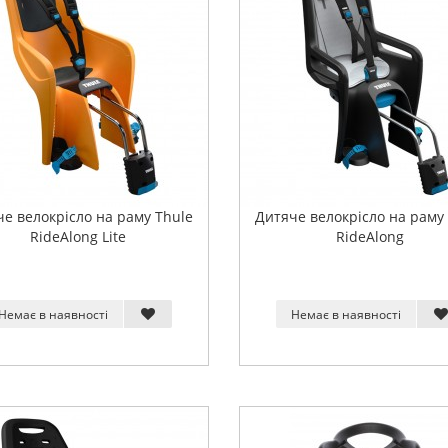
е велокрісло на раму Thule
Дитяче велокрісло на раму
RideAlong Lite
RideAlong
Немає в наявності
Немає в наявності