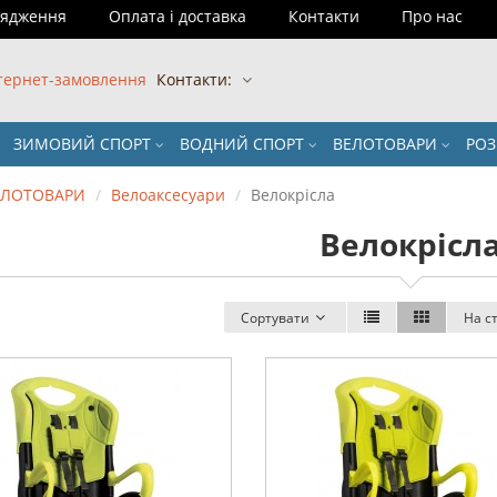
рядження
Оплата і доставка
Контакти
Про нас
тернет-замовлення
Контакти:
ЗИМОВИЙ СПОРТ
ВОДНИЙ СПОРТ
ВЕЛОТОВАРИ
РО
ЕЛОТОВАРИ
Велоаксесуари
Велокрісла
Велокрісл
Сортувати
На с