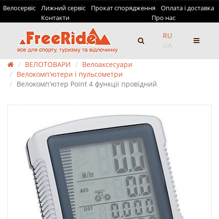
Велосервіс
Лижний сервіс
Прокат спорядження
Оплата і доставка
Контакти
Про нас
RU
UA
ВЕЛОТОВАРИ
Велоаксесуари
Велокомп'ютери і пульсометри
Велокомп'ютер Point 4 функції провідний