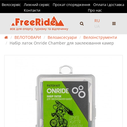
Велосервіс
Лижний сервіс
Прокат спорядження
Оплата і доставка
Контакти
Про нас
RU
UA
ВЕЛОТОВАРИ
Велоаксесуари
Велоінструменти
Набір латок Onride Сhamber для заклеювання камер