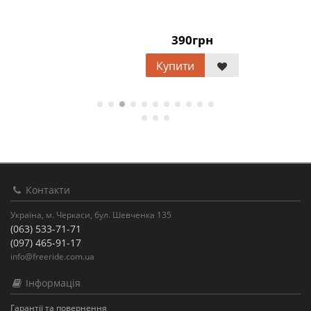
390грн
Купити
Контакти
Україна, м. Черкаси, бул. Шевченка 135
(063) 533-71-71
(097) 465-91-17
info@freeride.com.ua
Інформація
Гарантії та повернення