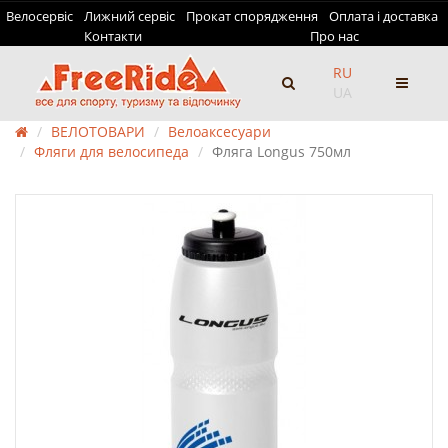
Велосервіс
Лижний сервіс
Прокат спорядження
Оплата і доставка
Контакти
Про нас
RU
UA
ВЕЛОТОВАРИ
Велоаксесуари
Фляги для велосипеда
Фляга Longus 750мл