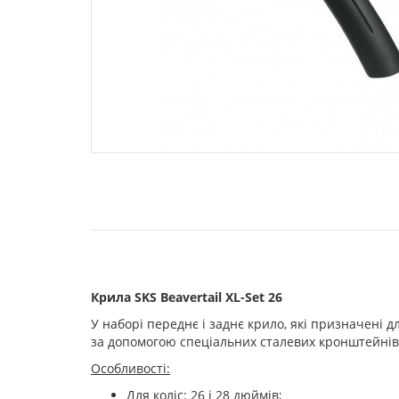
Крила SKS Beavertail XL-Set 26
У наборі переднє і заднє крило, які призначені 
за допомогою спеціальних сталевих кронштейнів
Особливості:
Для коліс: 26 і 28 дюймів;