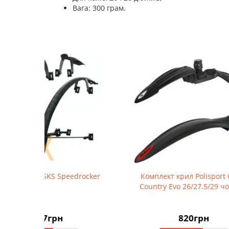
Вага: 300 грам.
❬
rocker
Комплект крил Polisport Cross
Бриз
Country Evo 26/27.5/29 чорний
м
820грн