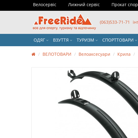
Велосервіс
Лижний сервіс
Прокат спо
(063)533-71-71
ін
ОДЯГ
ВЗУТТЯ
ТУРИЗМ
СПОРТТОВАРИ
ВЕЛОТОВАРИ
Велоаксесуари
Крила