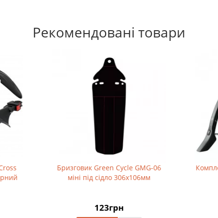
Рекомендовані товари
говик Green Cycle GMG-06
Комплект крил SKS Velo 42 
іні під сідло 306х106мм
Incl. U-Stays
123грн
1 647грн