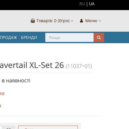
RU
UA
Товарів:
0
(0грн)
Меню
ЗПРОДАЖ
БРЕНДИ
vertail XL-Set 26
(11037~01)
 в наявностi
ма
а