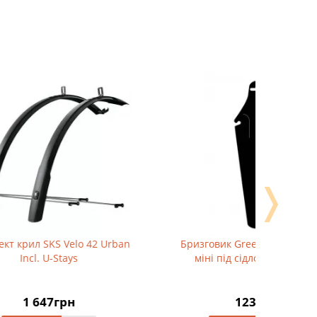
❭
Urban
Бризговик Green Cycle GMG-04
Комплек
міні під сідло 340х106 мм
123грн