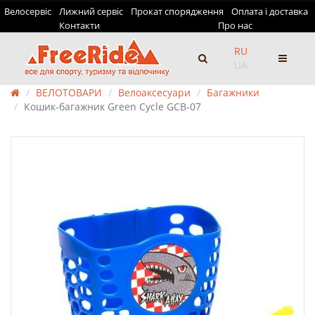
Велосервіс
Лижний сервіс
Прокат спорядження
Оплата і доставка
Контакти
Про нас
RU
UA
ВЕЛОТОВАРИ
Велоаксесуари
Багажники
Кошик-багажник Green Cycle GCB-07