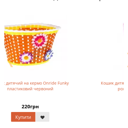
❬
Кошик дитячий на кермо Onride Funky
Кош
пластиковий червоний
220грн
Купити