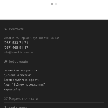
Контакти
Україна, м. Черкаси, бул. Шевченка 135
(063) 533-71-71
(097) 465-91-17
info@freeride.com.ua
Інформація
Гарантії та повернення
Дисконтна система
Договір публічної оферти
Акція " З Днем народження!"
Карта сайту
Радимо почитати
Останнi новини