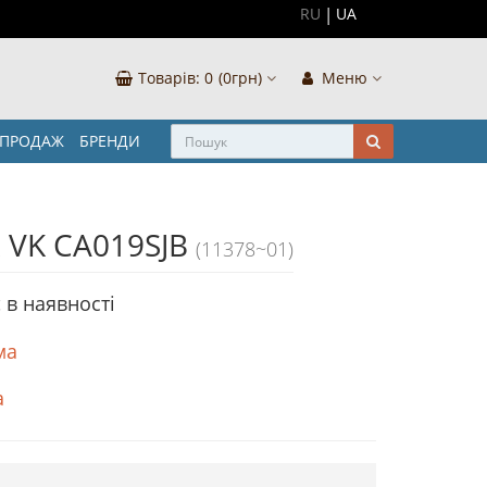
RU
UA
Товарів:
0
(0грн)
Меню
ЗПРОДАЖ
БРЕНДИ
 VK CA019SJB
(11378~01)
 в наявностi
ма
а