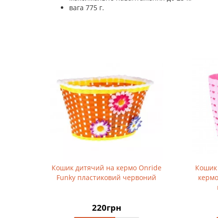
вага 775 г.
Кошик дитячий на кермо Onride
Кошик
Funky пластиковий червоний
кермо
220грн