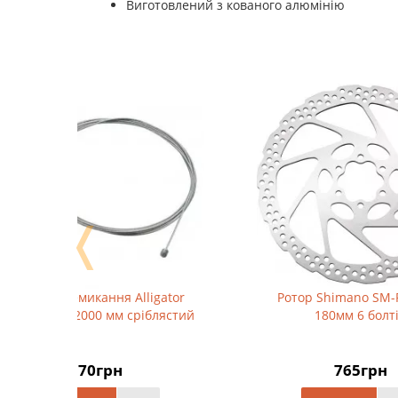
Виготовлений з кованого алюмінію
❬
igator
Ротор Shimano SM-RT56-М,
Вил
блястий
180мм 6 болтів
Cr
765грн