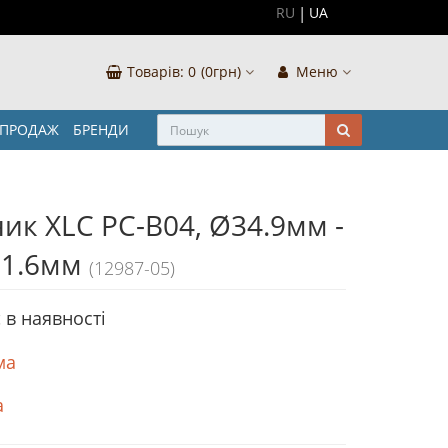
RU
UA
Товарів:
0
(0грн)
Меню
ЗПРОДАЖ
БРЕНДИ
ик XLC PC-B04, Ø34.9мм -
1.6мм
(12987-05)
 в наявностi
ма
а