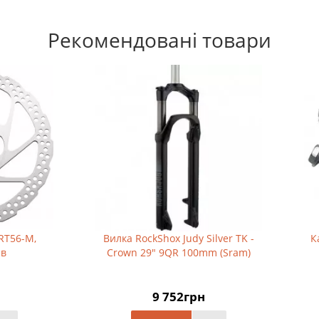
Рекомендовані товари
ка RockShox Judy Silver TK -
Каретка Sun Race BBS15 
own 29" 9QR 100mm (Sram)
квадрат шир 73мм
9 752грн
403грн