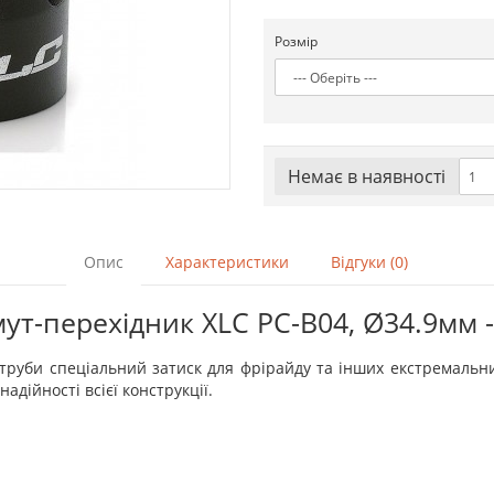
Розмір
Немає в наявностi
Опис
Характеристики
Відгуки (0)
ут-перехідник XLC PC-B04, Ø34.9мм 
ї труби спеціальний затиск для фрірайду та інших екстремальни
надійності всієї конструкції.