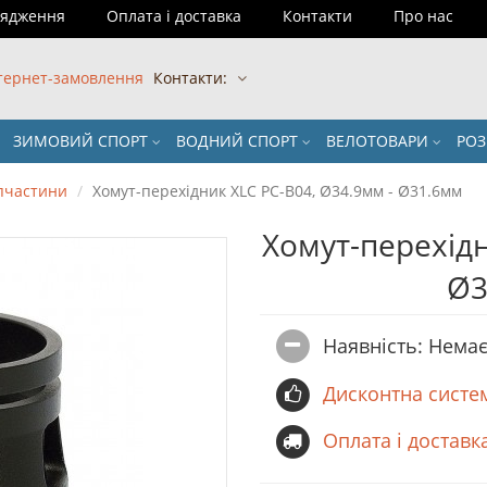
рядження
Оплата і доставка
Контакти
Про нас
тернет-замовлення
Контакти:
ЗИМОВИЙ СПОРТ
ВОДНИЙ СПОРТ
ВЕЛОТОВАРИ
РО
пчастини
Хомут-перехідник XLC PC-B04, Ø34.9мм - Ø31.6мм
Хомут-перехідн
Ø3
Наявність: Немає
Дисконтна систе
Оплата і доставк