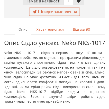
Немає в наявностi
Швидке замовлення
Опис
Характеристики
Відгуки (0)
Опис Сідло унісекс Neko NKS-1017
Neko NKS - 1017 - сідло з верхом зі штучної шкіри і
сталевими рейками, ця модель є прекрасним рішенням для
заміни вузького спортивного сідла тим, хто має щільну
комплекцію. Це сідло розраховане як на чоловічі, так і на
жіночі велосипеди. За рахунок наповнювача зі спеціальної
піни сідло набуває достатню м'якість для того, щоб ви
могли здійснювати комфортні поїздки на короткі і довгі
відстані. Як матеріал рейок сідла використана сталь, тому
сідло
Neko NKS-1017
підійде людям з щільною
комплекцією. Верх з штучної шкіри робить сідло
практичним і естетично привабливим.