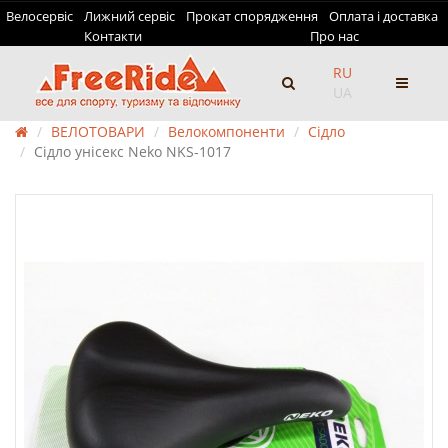
Велосервіс
Лижний сервіс
Прокат спорядження
Оплата і доставка
Контакти
Про нас
RU
UA
ВЕЛОТОВАРИ
Велокомпоненти
Сідло
Сідло унісекс Neko NKS-1017