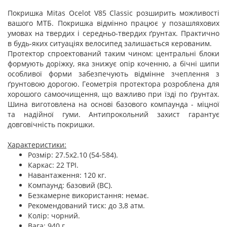
Покришка Mitas Ocelot V85 Classic розширить можливості
вашого МТБ. Покришка відмінно працює у позашляхових
умовах на твердих і середньо-твердих ґрунтах. Практично
в будь-яких ситуаціях велосипед залишається керованим.
Протектор спроектований таким чином: центральні блоки
формують доріжку, яка знижує опір коченню, а бічні шипи
особливої форми забезпечують відмінне зчеплення з
ґрунтовою дорогою. Геометрія протектора розроблена для
хорошого самоочищення, що важливо при їзді по ґрунтах.
Шина виготовлена на основі базового компаунда - міцної
та надійної гуми. Антипрокольний захист гарантує
довговічність покришки.
Характеристики:
Розмір: 27.5x2.10 (54-584).
Каркас: 22 TPI.
Навантаження: 120 кг.
Компаунд: базовий (BC).
Безкамерне використання: немає.
Рекомендований тиск: до 3,8 атм.
Колір: чорний.
Вага: 940 г.