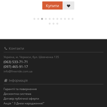
Купити
Контакти
Україна, м. Черкаси, бул. Шевченка 135
(063) 533-71-71
(097) 465-91-17
info@freeride.com.ua
Інформація
Гарантії та повернення
Дисконтна система
Договір публічної оферти
Акція " З Днем народження!"