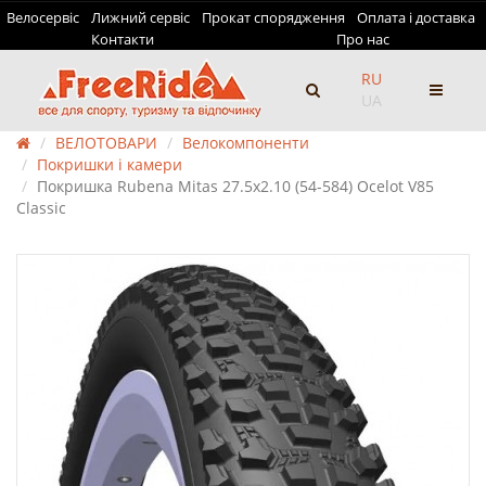
Велосервіс
Лижний сервіс
Прокат спорядження
Оплата і доставка
Контакти
Про нас
RU
UA
ВЕЛОТОВАРИ
Велокомпоненти
Покришки і камери
Покришка Rubena Mitas 27.5x2.10 (54-584) Ocelot V85
Classic