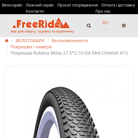
Велосервіс
Лижний сервіс
Прокат спорядження
Оплата і доставка
Контакти
Про нас
RU
UA
ВЕЛОТОВАРИ
Велокомпоненти
Покришки і камери
Покришка Rubena Mitas 27.5*2.10 (54-584) Cheetah R15