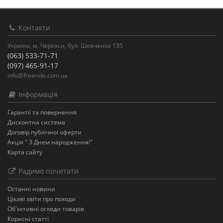
Контакти
Україна, м. Черкаси, бул. Шевченка 135
(063) 533-71-71
(097) 465-91-17
info@freeride.com.ua
Інформація
Гарантії та повернення
Дисконтна система
Договір публічної оферти
Акція " З Днем народження!"
Карта сайту
Радимо почитати
Останнi новини
Цікаві звіти про походи
Об'єктивні огляди товарів
Корисні статті