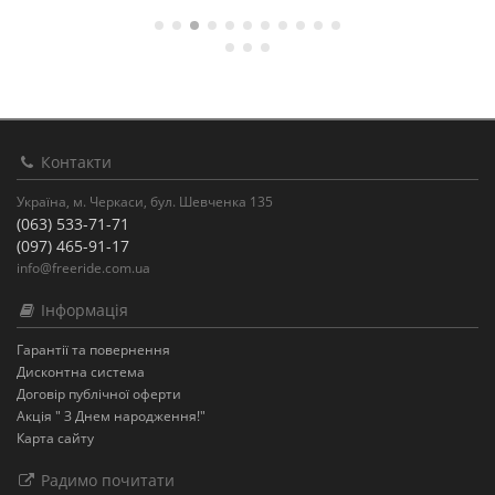
Контакти
Україна, м. Черкаси, бул. Шевченка 135
(063) 533-71-71
(097) 465-91-17
info@freeride.com.ua
Інформація
Гарантії та повернення
Дисконтна система
Договір публічної оферти
Акція " З Днем народження!"
Карта сайту
Радимо почитати