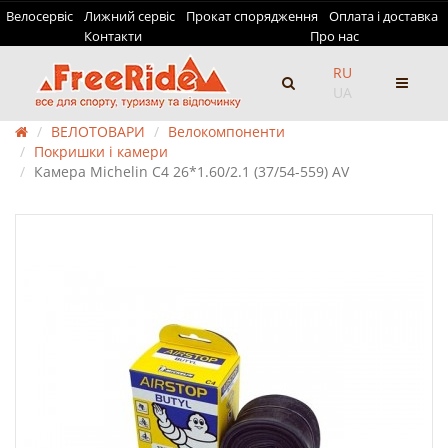
Велосервіс
Лижний сервіс
Прокат спорядження
Оплата і доставка
Контакти
Про нас
RU
UA
ВЕЛОТОВАРИ
Велокомпоненти
Покришки і камери
Камера Michelin C4 26*1.60/2.1 (37/54-559) AV