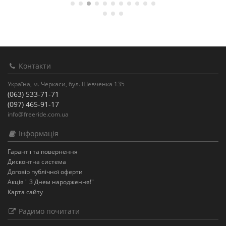
Контакти
Україна, м. Черкаси, бул. Шевченка 135
(063) 533-71-71
(097) 465-91-17
info@freeride.com.ua
Інформація
Гарантії та повернення
Дисконтна система
Договір публічної оферти
Акція " З Днем народження!"
Карта сайту
Радимо почитати