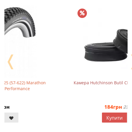
❬
hon
Камера Hutchinson Butil CH 700х18-25 VF 48 мм
184грн
230грн
Купити