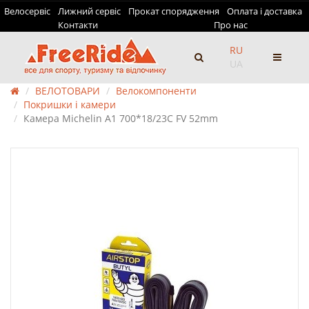
Велосервіс
Лижний сервіс
Прокат спорядження
Оплата і доставка
Контакти
Про нас
RU
UA
ВЕЛОТОВАРИ
Велокомпоненти
Покришки і камери
Камера Michelin A1 700*18/23C FV 52mm