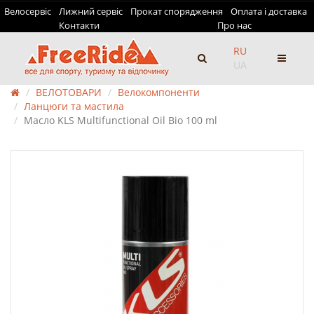
Велосервіс
Лижний сервіс
Прокат спорядження
Оплата і доставка
Контакти
Про нас
RU
UA
ВЕЛОТОВАРИ
Велокомпоненти
Ланцюги та мастила
Масло KLS Multifunctional Oil Bio 100 ml