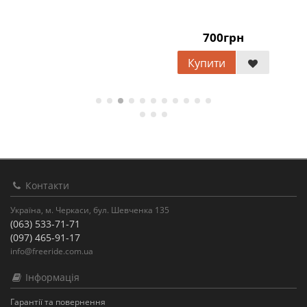
700грн
Купити
Контакти
Україна, м. Черкаси, бул. Шевченка 135
(063) 533-71-71
(097) 465-91-17
info@freeride.com.ua
Інформація
Гарантії та повернення