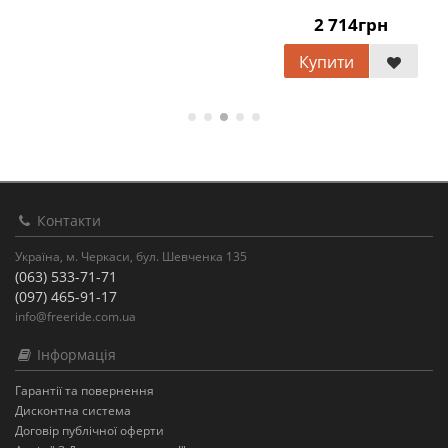
2 714грн
Купити
Контакти
Україна, м. Черкаси, бул. Шевченка 135
(063) 533-71-71
(097) 465-91-17
info@freeride.com.ua
Інформація
Гарантії та повернення
Дисконтна система
Договір публічної оферти