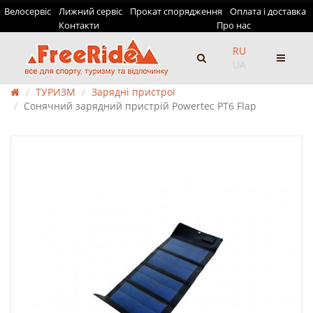
Велосервіс
Лижний сервіс
Прокат спорядження
Оплата і доставка
Контакти
Про нас
RU
UA
ТУРИЗМ
Зарядні пристрої
Сонячний зарядний пристрій Powertec PT6 Flap