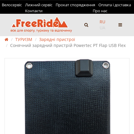
Велосервіс
Лижний сервіс
Прокат спорядження
Оплата і доставка
Контакти
Про нас
RU
UA
ТУРИЗМ
Зарядні пристрої
Сонячний зарядний пристрій Powertec PT Flap USB Flex