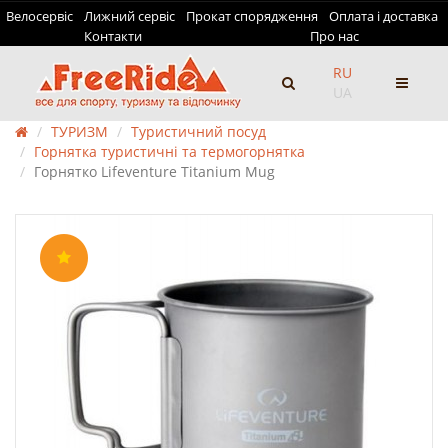
Велосервіс
Лижний сервіс
Прокат спорядження
Оплата і доставка
Контакти
Про нас
RU
UA
ТУРИЗМ
Туристичний посуд
Горнятка туристичні та термогорнятка
Горнятко Lifeventure Titanium Mug