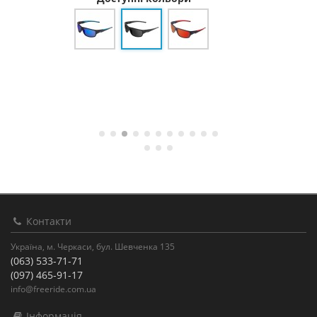
Контакти
Україна, м. Черкаси, бул. Шевченка 135
(063) 533-71-71
(097) 465-91-17
info@freeride.com.ua
Інформація