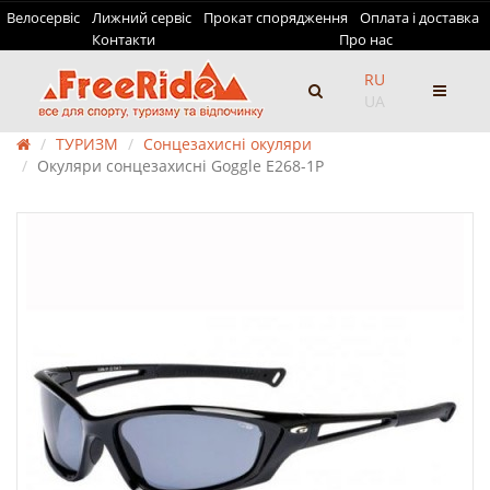
Велосервіс
Лижний сервіс
Прокат спорядження
Оплата і доставка
Контакти
Про нас
RU
UA
ТУРИЗМ
Сонцезахисні окуляри
Окуляри сонцезахисні Goggle E268-1P