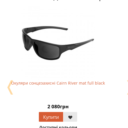
❬
Окуляри сонцезахисні Cairn River mat full black
2 080грн
Купити
Доступні кольори