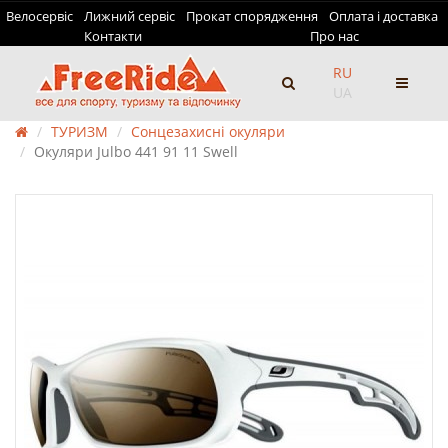
Велосервіс
Лижний сервіс
Прокат спорядження
Оплата і доставка
Контакти
Про нас
RU
UA
ТУРИЗМ
Сонцезахисні окуляри
Окуляри Julbo 441 91 11 Swell