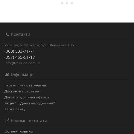
Контакти
Україна, м. Черкаси, бул. Шевченка 135
(063) 533-71-71
(097) 465-91-17
info@freeride.com.ua
Інформація
Гарантії та повернення
Дисконтна система
Договір публічної оферти
Акція " З Днем народження!"
Карта сайту
Радимо почитати
Останнi новини