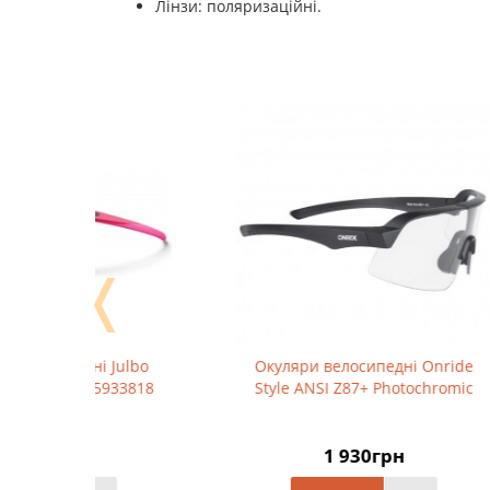
Лінзи: поляризаційні.
❬
ulbo
Окуляри велосипедні Onride
Сон
33818
Style ANSI Z87+ Photochromic
Discov
1 930грн