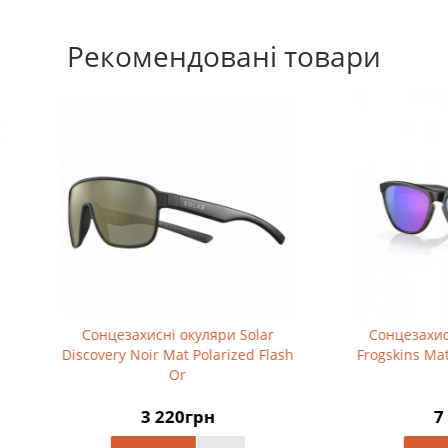
Рекомендовані товари
цезахисні окуляри Solar
Сонцезахисні окуляри Oak
ery Noir Mat Polarized Flash
Frogskins Matte Black Prizm V
Or
3 220грн
7 332грн