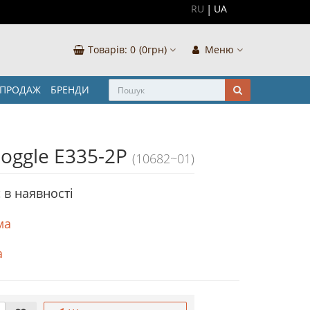
RU
UA
Товарів:
0
(0грн)
Меню
ЗПРОДАЖ
БРЕНДИ
oggle E335-2Р
(10682~01)
 в наявностi
ма
а