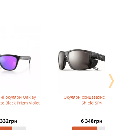
❭
ley
Окуляри сонцезахисні Julbo
Окуляри 
iolet
Shield SP4
black/s
6 348грн