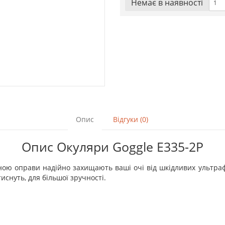
Немає в наявностi
Опис
Відгуки (0)
Опис Окуляри Goggle E335-2Р
тною оправи надійно захищають ваші очі від шкідливих ультра
тиснуть, для більшої зручності.