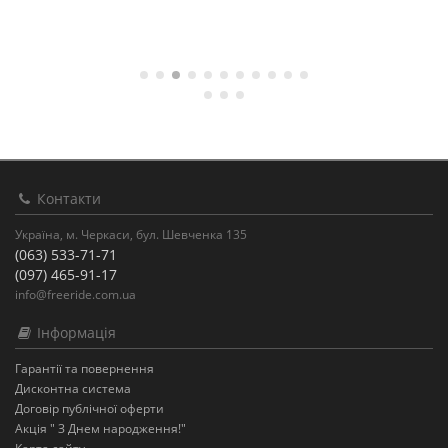
Контакти
Україна, м. Черкаси, бул. Шевченка 135
(063) 533-71-71
(097) 465-91-17
info@freeride.com.ua
Інформація
Гарантії та повернення
Дисконтна система
Договір публічної оферти
Акція " З Днем народження!"