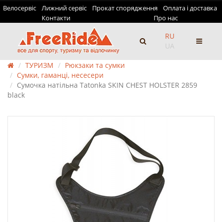
Велосервіс
Лижний сервіс
Прокат спорядження
Оплата і доставка
Контакти
Про нас
RU
UA
ТУРИЗМ
Рюкзаки та сумки
Сумки, гаманці, несесери
Сумочка натільна Tatonka SKIN CHEST HOLSTER 2859
black