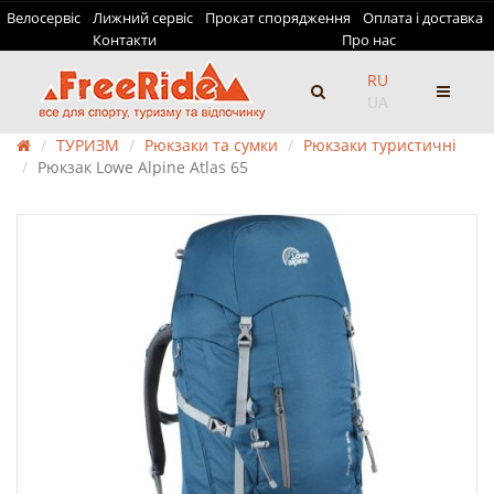
Велосервіс
Лижний сервіс
Прокат спорядження
Оплата і доставка
Контакти
Про нас
RU
UA
ТУРИЗМ
Рюкзаки та сумки
Рюкзаки туристичні
Рюкзак Lowe Alpine Atlas 65