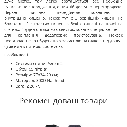
дуже містке, там легко розташується все необхідне
туристичне спорядження, є нижній доступ з перегородкою.
Верхня частина передбачає зовнішню і
внутрішню кишеню. Також тут є 3 зовнішніх кишені на
блискавці, 2 сітчастих кишені з боків, кишені на поясі на
стегнах. Грудна стяжка має свисток, зовні є спеціальні петлі
для кріплення додаткових пристосувань. Рюкзак
поставляється з вбудованою захисною накидкою від дощу і
сумісний з питною системою.
Особливості:
Система спини: Axiom 2;
Об'єм: 65 літрів;
Розміри: 77х34х29 см;
Матеріал: 300D Nailhead;
Вага: 2,26 кг.
Рекомендовані товари