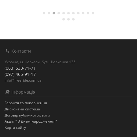
Контакти
Україна, м. Черкаси, бул. Шевченка 135
(063) 533-71-71
(097) 465-91-17
info@freeride.com.ua
Інформація
Гарантії та повернення
Дисконтна система
Договір публічної оферти
Акція " З Днем народження!"
Карта сайту